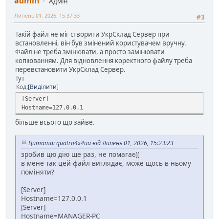
admin
Адмін
Липень 01, 2026, 15:37:33
#3
Такій файл не міг створити УкрСклад Сервер при
встановленні, він був змінений користувачем вручну.
Файл не треба змінювати, а просто замінювати
копіюванням. Для відновлення коректного файлу треба
перевстановити УкрСклад Сервер.
Тут
Код
Виділити
[Server]
Hostname=127.0.0.1
більше всього що зайве.
Цитата: quatro4x4ua від Липень 01, 2026, 15:23:23
зробив цю дію ще раз, не помагає((
в мене так цей файл виглядає, може щось в ньому
поміняти?
[Server]
Hostname=127.0.0.1
[Server]
Hostname=MANAGER-PC