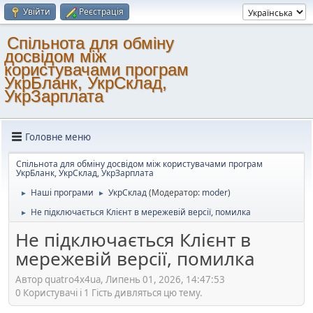
Увійти
Реєстрація
Спільнота для обміну
досвідом між
користувачами програм
УкрБланк, УкрСклад,
УкрЗарплата
Головне меню
Спільнота для обміну досвідом між користувачами програм
УкрБланк, УкрСклад, УкрЗарплата
Наші програми
УкрСклад
(Модератор:
moder
)
►
►
Не підключається Клієнт в мережевій версії, помилка
►
Не підключається Клієнт в
мережевій версії, помилка
Автор quatro4x4ua, Липень 01, 2026, 14:47:53
0 Користувачі і 1 Гість дивляться цю тему.