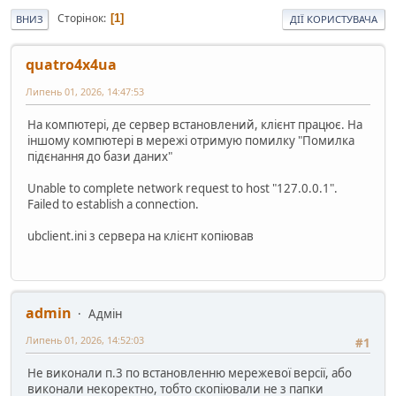
Сторінок
1
ВНИЗ
ДІЇ КОРИСТУВАЧА
quatro4x4ua
Липень 01, 2026, 14:47:53
На компютері, де сервер встановлений, клієнт працює. На
іншому компютері в мережі отримую помилку "Помилка
підєнання до бази даних"
Unable to complete network request to host "127.0.0.1".
Failed to establish a connection.
ubclient.ini з сервера на клієнт копіював
admin
Адмін
Липень 01, 2026, 14:52:03
#1
Не виконали п.3 по встановленню мережевої версії, або
виконали некоректно, тобто скопіювали не з папки