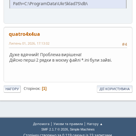
Path=C:\ProgramData\UkrSklad7S\db\
quatro4x4ua
Липень 01, 2026, 17:13:02
#4
Дуже вдячний! Проблема вирішена!
Дійсно перші 2 рядки в моєму файлі *.ini були зайві.
Сторінок
1
НАГОРУ
ДІЇ КОРИСТУВАЧА
|
|
Допомога
Умови та правила
Нагору ▲
,
SMF 2.1.7 © 2026
Simple Machines
Сторінку створено за 0.119 секунд із 23 запитами.