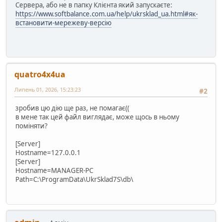
Сервера, або не в папку Клієнта який запускаєте:
https://www.softbalance.com.ua/help/ukrsklad_ua.html#як-
встановити-мережеву-версію
quatro4x4ua
Липень 01, 2026, 15:23:23
#2
зробив цю дію ще раз, не помагає((
в мене так цей файл виглядає, може щось в ньому
поміняти?
[Server]
Hostname=127.0.0.1
[Server]
Hostname=MANAGER-PC
Path=C:\ProgramData\UkrSklad7S\db\