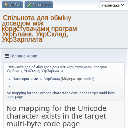
Увійти
Реєстрація
Спільнота для обміну
досвідом між
користувачами програм
УкрБланк, УкрСклад,
УкрЗарплата
Головне меню
Спільнота для обміну досвідом між користувачами програм
УкрБланк, УкрСклад, УкрЗарплата
Наші програми
УкрСклад
(Модератор:
moder
)
►
►
►
No mapping for the Unicode character exists in the target multi-byte
code page
No mapping for the Unicode
character exists in the target
multi-byte code page