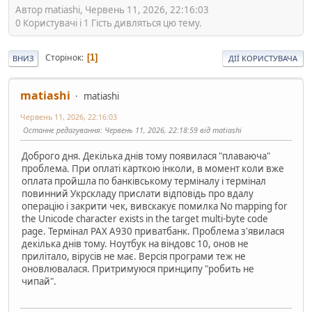
Автор matiashi, Червень 11, 2026, 22:16:03
0 Користувачі і 1 Гість дивляться цю тему.
Сторінок
1
ВНИЗ
ДІЇ КОРИСТУВАЧА
matiashi
matiashi
Червень 11, 2026, 22:16:03
Останнє редагування
: Червень 11, 2026, 22:18:59 від matiashi
Доброго дня. Декілька днів тому появилася "плаваюча"
проблема. При оплаті карткою інколи, в момент коли вже
оплата пройшла по банківському терміналу і термінал
повинний Укрскладу прислати відповідь про вдалу
операцію і закрити чек, вивскакує помилка No mapping for
the Unicode character exists in the target multi-byte code
page. Термінал PAX A930 приватбанк. Проблема з'явилася
декілька днів тому. Ноутбук на віндовс 10, онов не
прилітало, вірусів не має. Версія програми теж не
оновлювалася. Притримуюся принципу "робить не
чипай".