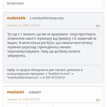
0674614593
molotokk
t.me/komfortmservice
Червень 12, 2026, 21:54:01
#1
Тут ще є 1 момент, що ви не врахували - іноді прилітають
оновлення самого терміналу від привату. І їх зазвичай не
видно. В мене кілька раз було, що ламали мені зв'язку
термінал-укрсклад і приходилось наново
переналаштовувати. Тому ще до банку можете
звернутись.
підбір та продаж обладнання для торгівлі, допомога в
налаштуваннях програми ⇒ "komfort-m.com" ⇒
"t.me/komfortmservice" ⇒ ✆ 097-873-59-01
matiashi
matiashi
Червень 13, 2026, 00:07:12
#2