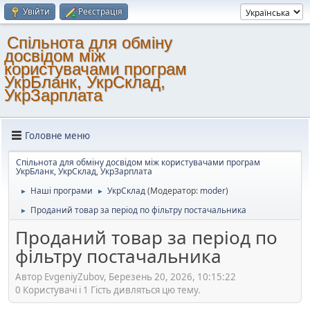
Увійти
Реєстрація
Спільнота для обміну
досвідом між
користувачами програм
УкрБланк, УкрСклад,
УкрЗарплата
Головне меню
Спільнота для обміну досвідом між користувачами програм
УкрБланк, УкрСклад, УкрЗарплата
Наші програми
УкрСклад
(Модератор:
moder
)
►
►
Проданий товар за період по фільтру постачальника
►
Проданий товар за період по
фільтру постачальника
Автор EvgeniyZubov, Березень 20, 2026, 10:15:22
0 Користувачі і 1 Гість дивляться цю тему.