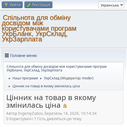
Увійти
Реєстрація
Спільнота для обміну
досвідом між
користувачами програм
УкрБланк, УкрСклад,
УкрЗарплата
Головне меню
Спільнота для обміну досвідом між користувачами програм
УкрБланк, УкрСклад, УкрЗарплата
Наші програми
УкрСклад
(Модератор:
moder
)
►
►
Цінник на товар в якому змінилась ціна
►
Цінник на товар в якому
змінилась ціна
Автор EvgeniyZubov, Березень 18, 2026, 10:14:34
0 Користувачі і 1 Гість дивляться цю тему.