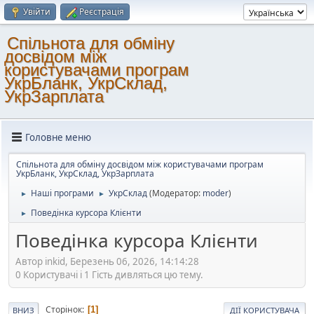
Увійти
Реєстрація
Спільнота для обміну
досвідом між
користувачами програм
УкрБланк, УкрСклад,
УкрЗарплата
Головне меню
Спільнота для обміну досвідом між користувачами програм
УкрБланк, УкрСклад, УкрЗарплата
Наші програми
УкрСклад
(Модератор:
moder
)
►
►
Поведінка курсора Клієнти
►
Поведінка курсора Клієнти
Автор inkid, Березень 06, 2026, 14:14:28
0 Користувачі і 1 Гість дивляться цю тему.
Сторінок
1
ВНИЗ
ДІЇ КОРИСТУВАЧА