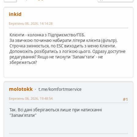
inkid
Березень 06, 2026, 14:14:28
Клієнти - колонка з Підприємство/ПІБ.
За звичкою починаю набирати літери клієнта (фільтр).
Строчка змінюється, по ESC виходить з меню Кліенти.
Допоможіть розібратись з логікою цього. Одразу доступне
редагування? Якщо не тиснути 'Запам'тати' - не
збережеться?
molotokk
t.me/komfortmservice
Березень 06, 2026, 19:48:54
#1
Так. Всі дані зберігаються лише при натисканні
"Запам'ятати"