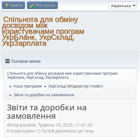
Увійти
Реєстрація
Спільнота для обміну
досвідом між
користувачами програм
УкрБланк, УкрСклад,
УкрЗарплата
Головне меню
Спільнота для обміну досвідом між користувачами програм
УкрБланк, УкрСклад, УкрЗарплата
Наші програми
УкрСклад
(Модератор:
moder
)
►
►
Звіти та доробки на замовлення
►
Звіти та доробки на
замовлення
Автор povalnik, Травень 18, 2025, 11:41:20
0 Користувачі і 2 Гостей дивляться цю тему.