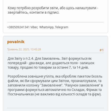
Кому потрібно розробити звіти, або щось налаштувати -
звертайтесь, контакти в підписі.
+380509241341 Viber, WhatsApp, Telegram
povalnik
Травень 22, 2025, 13:43:28
#1
Для Звіту з п 2.4. Для Замовлень. Звіт формується як
попередній - два види, але додаються поля - залишок
товару, продажі по товарам за останні 7, та 14 днів.
Розроблена зовнішня утіліта, яка обробляє пакетом Ексель
файли, які Ви сформували цим Звітом, проаналізували, та
заповнили колонку "Замовлення". "Рахунок-замовлення" в
программі формується автоматично по Складах, Фірмах та
Постачальниках (не важливо від кількості складів та фірм).