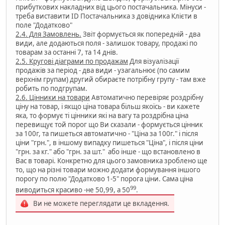
прибуткових накладних від цього постачальника. Мінуси -
треба виставити ID Постачальника з довідника Клієти в
поле "Додатково"
2.4. Для Замовлень.
Звіт формується як попередній - два
види, але додаються поля - залишок товару, продажі по
товарам за останні 7, та 14 днів.
2.5. Кругові діаграми по продажам
Для візуалізації
продажів за період - два види - узагальнює (по самим
верхнім групам) другий обираєте потрібну групу - там вже
робить по подгрупам.
2.6. Цінники на товари
Автоматично перевіряє роздрібну
ціну на товар, і якщо ціна товара більш якоїсь - ви кажете
яка, то формує ті цінники які на вагу та роздрібна ціна
перевищує той порог що Ви сказали - формується цінник
за 100г, та пишеться автоматично - "Ціна за 100г." і після
ціни "грн.", в іншому випадку пишеться "Ціна", і після ціни
"грн. за кг." або "грн. за шт." або інше - що встановлено в
Вас в товарі. Конкретно для цього замовника зроблено ще
то, що на різні товари можно додати формування іншого
порогу по полю "Додатково 1-5" порога ціни. Сама ціна
99
виводиться красиво -не 50,99, а 50
.
Ви не можете переглядати це вкладення.