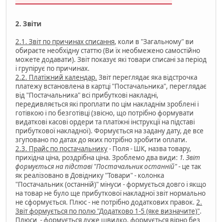
2. Звіти
2.1. Звіт по причинах списання
, коли в "Загальному" ви
обираєте необхідну статтю (Ви їх необмежено самостійно
можете додавати). Звіт показує які товари списані за період
і групірує по причинах.
2.2. Платіжний календар.
Звіт переглядає яка відстрочка
платежу встановлена в картці "Постачальника", переглядає
від "Постачальника" всі прибуткові накладні,
передивляється які проплати по цім накладнім зроблені і
готівкою і по безготівці (звісно, що потрібно формувати
видаткові касові ордери та платіжні інструкції на підставі
прибуткової накладної). Формується на задану дату, де все
згуповано по датах до яких потрібно зробити оплати.
2.3. Прайс по постачальнику
- Поля - ШК, назва товару,
прихідна ціна, роздрібна ціна. Зроблемо два види:
1. Звіт
формується на підставі "Постачальник останній"
- це так
як реалізовано в Довіднику "Товари" - колонка
"Постачальник (останній)" мінуси - формується довго і якщо
на товар не було ще прибуткової накладної звіт нормально
не сформується. Плюс - не потрібно додаткових правок.
2.
Звіт формується по полю "Додатково 1-5 (яке визначите)"
.
Плюси - формується дуже швидко, формується вірно без