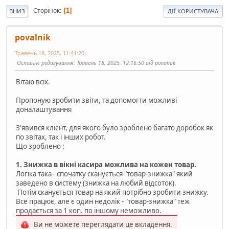
Сторінок
1
ВНИЗ
ДІЇ КОРИСТУВАЧА
povalnik
Травень 18, 2025, 11:41:20
Останнє редагування
: Травень 18, 2025, 12:16:50 від povalnik
Вітаю всіх.
Пропоную зробити звіти, та допомогти можливі
доналаштування
З'явився клієнт, для якого було зроблено багато доробок як
по звітах, так і інших робот.
Що зроблено :
1. Знижка в вікні касира можлива на кожен товар.
Логіка така - спочатку сканується "товар-знижка" який
заведено в систему (знижка на любий відсоток).
Потім сканується товар на який потрібно зробити знижку.
Все працює, але є один недолік - "товар-знижка" теж
продається за 1 коп. по іншому неможливо.
Ви не можете переглядати це вкладення.