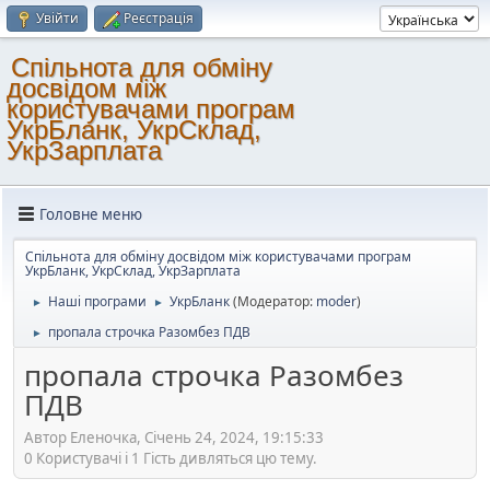
Увійти
Реєстрація
Спільнота для обміну
досвідом між
користувачами програм
УкрБланк, УкрСклад,
УкрЗарплата
Головне меню
Спільнота для обміну досвідом між користувачами програм
УкрБланк, УкрСклад, УкрЗарплата
Наші програми
УкрБланк
(Модератор:
moder
)
►
►
пропала строчка Разомбез ПДВ
►
пропала строчка Разомбез
ПДВ
Автор Еленочка, Січень 24, 2024, 19:15:33
0 Користувачі і 1 Гість дивляться цю тему.