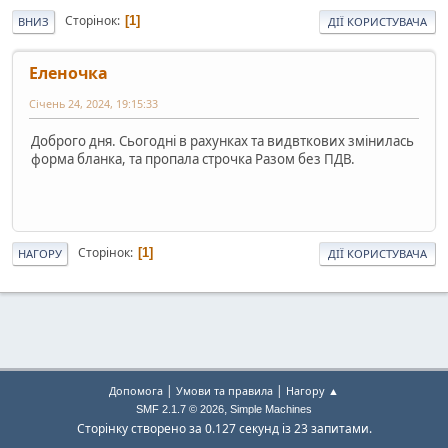
Сторінок
1
ВНИЗ
ДІЇ КОРИСТУВАЧА
Еленочка
Січень 24, 2024, 19:15:33
Доброго дня. Сьогодні в рахунках та видвткових змінилась
форма бланка, та пропала строчка Разом без ПДВ.
Сторінок
1
НАГОРУ
ДІЇ КОРИСТУВАЧА
|
|
Допомога
Умови та правила
Нагору ▲
,
SMF 2.1.7 © 2026
Simple Machines
Сторінку створено за 0.127 секунд із 23 запитами.