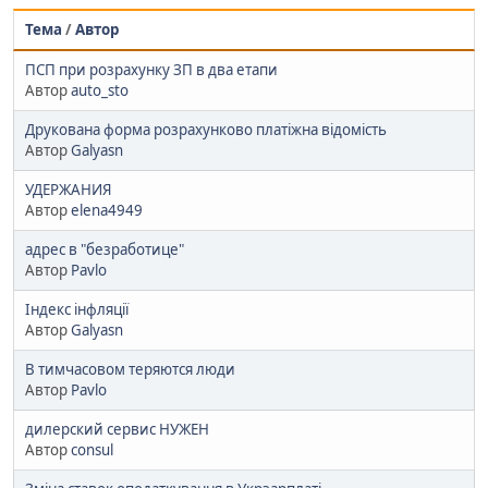
Тема
/
Автор
ПСП при розрахунку ЗП в два етапи
Автор
auto_sto
Друкована форма розрахунково платіжна відомість
Автор
Galyasn
УДЕРЖАНИЯ
Автор
elena4949
адрес в "безработице"
Автор
Pavlo
Індекс інфляції
Автор
Galyasn
В тимчасовом теряются люди
Автор
Pavlo
дилерский сервис НУЖЕН
Автор
consul