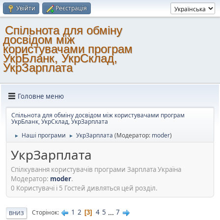
Увійти
Реєстрація
Спільнота для обміну
досвідом між
користувачами програм
УкрБланк, УкрСклад,
УкрЗарплата
Головне меню
Спільнота для обміну досвідом між користувачами програм
УкрБланк, УкрСклад, УкрЗарплата
Наші програми
УкрЗарплата
(Модератор:
moder
)
►
►
УкрЗарплата
Спілкування користувачів програми Зарплата Україна
Модератор:
moder
.
0 Користувачі і 5 Гостей дивляться цей розділ.
1
2
4
5
...
7
Сторінок
3
ВНИЗ