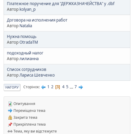
Платежное поручение для "ДЕРЖКАЗНАЧЕЙСТВА" у .dbf
Автор
kolyan_p
Договора на исполнения работ
Автор
Natalia
Нужна помощь
Автор
OtradaTM
подоходный налог
Автор
лилианна
Список сотрудников
Автор
Лариса Шевченко
1
2
4
5
...
7
Сторінок
3
НАГОРУ
Опитування
Переміщена тема
Закрита тема
Прикріплена тема
Тема, яку ви відстежуєте