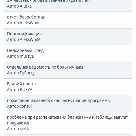
Зміна ставок оподаткування в Укрзарплаті
Автор
Alutka
отчет. безработица
Автор
AleksWhite
Персонификация
Автор
AleksWhite
Пенсионный фонд
Автор
murzya
Отдельная ведомость по больничным
Автор
DjGarry
Единий внесок
Автор
BUSYA
пожелание изменить окно регистрации программы
Автор
consul
проблема при распечатывани бланка П-49 и таблицы выплат
получается
Автор
ivetta