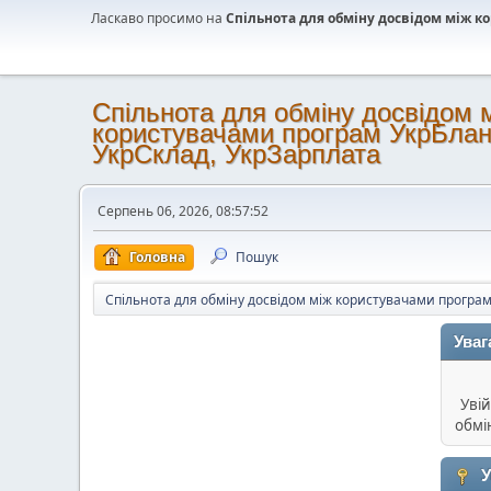
Ласкаво просимо на
Спільнота для обміну досвідом між 
Спільнота для обміну досвідом 
користувачами програм УкрБлан
УкрСклад, УкрЗарплата
Серпень 06, 2026, 08:57:52
Головна
Пошук
Спільнота для обміну досвідом між користувачами програм
Уваг
Увій
обмі
У