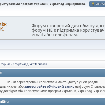
користувачами програм УкрБланк, УкрСклад, УкрЗарплата
.
Увійти
між
Форум створений для обміну дос
к,
форум НЕ є підтримка користувач
email або телефонам.
 УкрБланк, УкрСклад, УкрЗарплата
а!
Тільки зареєстровані користувачі мають доступ у цей розділ.
діть нижче, або
зареєструйте обліковий запис
на форумі Спільнот
ну досвідом між користувачами програм УкрБланк, УкрСклад, УкрЗар
війти