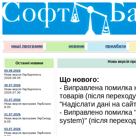
наші програми
новини
придбати
Нова версія пр
Останні новини
05.08.2026
Нова версія УкрЗарплата
Що нового:
2026.08.05
30.07.2026
- Виправлена помилка 
Нова версія УкрЗарплата
2026.07.30
товарів (після переход
21.07.2026
"Надіслати дані на сайт
Нова версія програми УкрБланк
8.05
- Виправлено помилка "
21.07.2026
Нова версія програми УкрСклад
system)" (після переход
8.05
03.07.2026
Нова версія програми УкрБланк