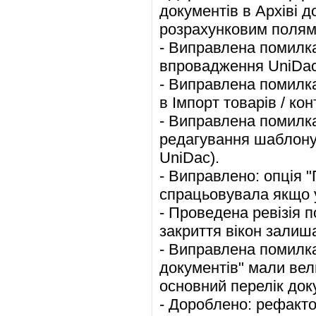
документів в Архіві д
розрахунковим полям 
- Виправлена помилка 
впровадження UniDac
- Виправлена помилка 
в Імпорт товарів / ко
- Виправлена помилка 
редагування шаблону
UniDac).
- Виправлено: опція "
спрацьовувала якщо у
- Проведена ревізія п
закриття вікон залиша
- Виправлена помилка
документів" мали вели
основний перелік доку
- Дороблено: рефакто