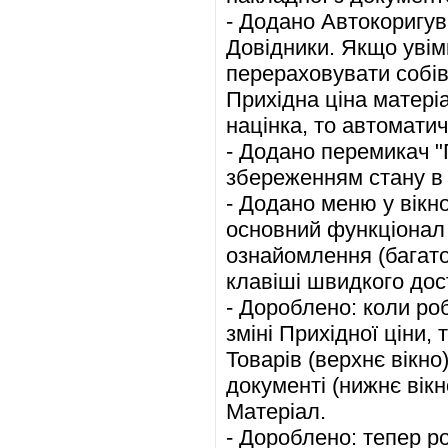
- Додано Автокоригув
Довідники. Якщо увім
перераховувати собів
Прихідна ціна матеріа
націнка, то автомати
- Додано перемикач "П
збереженням стану в
- Додано меню у вікн
основний функціонал 
ознайомлення (багато 
клавіші швидкого дост
- Дороблено: коли ро
зміні Прихідної ціни,
Товарів (верхнє вікно
документі (нижнє вік
Матеріал.
- Дороблено: тепер ро