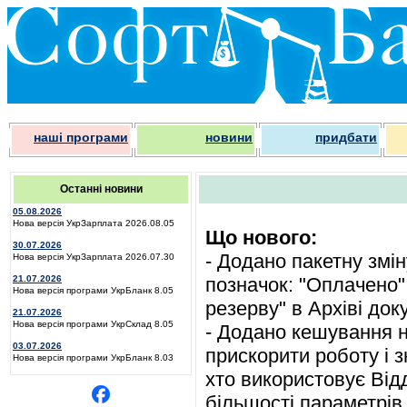
наші програми
новини
придбати
Останні новини
05.08.2026
Нова версія УкрЗарплата 2026.08.05
Що нового:
30.07.2026
- Додано пакетну змін
Нова версія УкрЗарплата 2026.07.30
21.07.2026
позначок: "Оплачено",
Нова версія програми УкрБланк 8.05
резерву" в Архіві док
21.07.2026
Нова версія програми УкрСклад 8.05
- Додано кешування н
03.07.2026
прискорити роботу і 
Нова версія програми УкрБланк 8.03
хто використовує Ві
більшості параметрів 