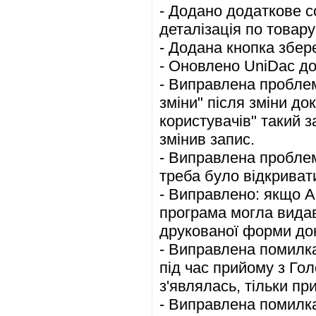
- Додано додаткове со
деталізація по товару
- Додана кнопка збере
- Оновлено UniDac до 
- Виправлена проблем
зміни" після зміни док
користувачів" такий з
змінив запис.
- Виправлена проблем
треба було відкриват
- Виправлено: якщо А
програма могла видав
друкованої форми до
- Виправлена помилка
під час прийому з Гол
з'являлась, тільки пр
- Виправлена помилка