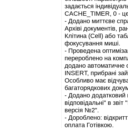
задається індивідуал
CACHE_TIMER, 0 - це
- Додано миттєве спра
Архіві документів, ра
Клітина (Cell) або т
фокусування миші.
- Проведена оптимізац
перероблено на компл
додано автоматичне 
INSERT, прибрані зай
Особливо має відчува
багаторядкових докум
- Додано додатковий 
відповідальні" в звіт
версія №2".
- Дороблено: відкритт
оплата Готівкою.