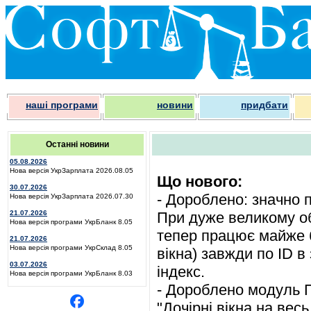
наші програми
новини
придбати
Останні новини
05.08.2026
Нова версія УкрЗарплата 2026.08.05
Що нового:
30.07.2026
- Дороблено: значно п
Нова версія УкрЗарплата 2026.07.30
21.07.2026
При дуже великому об
Нова версія програми УкрБланк 8.05
тепер працює майже б
21.07.2026
Нова версія програми УкрСклад 8.05
вікна) завжди по ID 
03.07.2026
індекс.
Нова версія програми УкрБланк 8.03
- Дороблено модуль Пі
"Дочірні вікна на вес