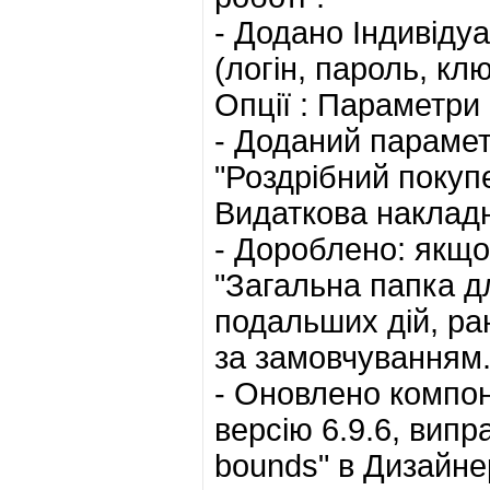
- Додано Індивід
(логін, пароль, кл
Опції : Параметри 
- Доданий парамет
"Роздрібний покуп
Видаткова наклад
- Дороблено: якщо
"Загальна папка дл
подальших дій, ра
за замовчуванням
- Оновлено компон
версію 6.9.6, випра
bounds" в Дизайнер