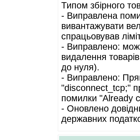
Типом збірного то
- Виправлена поми
вивантажувати вел
спрацьовував ліміт
- Виправлено: мож
видалення товарів 
до нуля).
- Виправлено: Пр
"disconnect_tcp;" 
помилки "Already c
- Оновлено довідн
державних податков