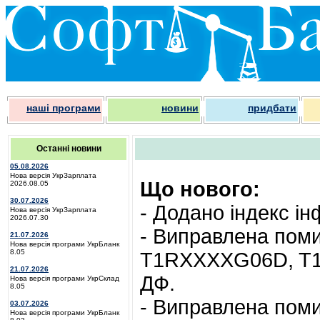
наші програми
новини
придбати
Останні новини
05.08.2026
Нова версія УкрЗарплата
Що нового:
2026.08.05
30.07.2026
- Додано індекс ін
Нова версія УкрЗарплата
2026.07.30
- Виправлена поми
21.07.2026
Нова версія програми УкрБланк
8.05
T1RXXXXG06D, T1R
21.07.2026
ДФ.
Нова версія програми УкрСклад
8.05
- Виправлена поми
03.07.2026
Нова версія програми УкрБланк