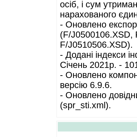
осіб, і сум утрима
нарахованого єдин
- Оновлено експо
(F/J0500106.XSD, 
F/J0510506.XSD).
- Додані індекси і
Січень 2021р. - 10
- Оновлено компон
версію 6.9.6.
- Оновлено довідн
(spr_sti.xml).