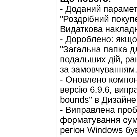
- Доданий парамет
"Роздрібний покуп
Видаткова наклад
- Дороблено: якщо
"Загальна папка дл
подальших дій, ра
за замовчуванням
- Оновлено компон
версію 6.9.6, випра
bounds" в Дизайнер
- Виправлена проб
форматування сум
регіон Windows був