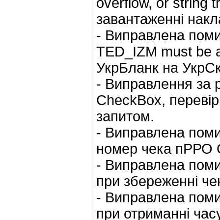
overflow, or string t
завантаженні накл
- Виправлена помил
TED_IZM must be at
УкрБланк на УкрС
- Виправлення за 
CheckBox, перевір
запитом.
- Виправлена пом
номер чека пРРО 
- Виправлена помилк
при збереженні ч
- Виправлена поми
при отриманні часу