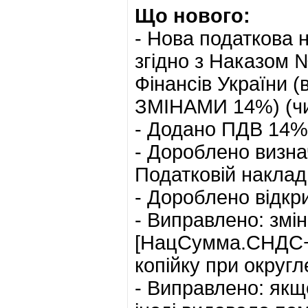
Що нового:
- Нова податкова 
згідно з Наказом 
Фінансів України (
ЗМІНАМИ 14%) (чин
- Додано ПДВ 14%
- Дороблено визнач
Податковій наклад
- Дороблено відкр
- Виправлено: змі
[НацСумма.СНДС+А
копійку при округл
- Виправлено: якщ