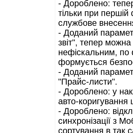
- Дороблено: тепе
тільки при першій 
службове внесенн
- Доданий параметр
звіт", тепер можна
нефіскальним, по 
формується безпо
- Доданий парамет
"Прайс-листи".
- Дороблено: у на
авто-коригування ц
- Дороблено: відк
синхронізації з М
сортування в так с