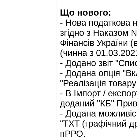
Що нового:
- Нова податкова 
згідно з Наказом 
Фінансів України (
(чинна з 01.03.202
- Додано звіт "Спи
- Додана опція "В
"Реалізація товару
- В Імпорт / експо
доданий "КБ" Прива
- Додана можливіс
"TXT (графічний др
пРРО.