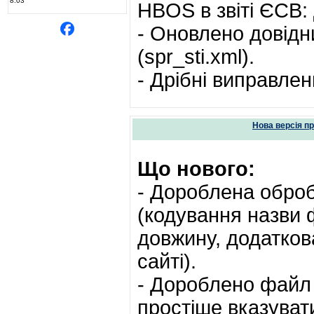
8.03
HBOS в звіті ЄСВ: 
- Оновлено довідн
(spr_sti.xml).
- Дрібні виправле
Нова версія п
Що нового:
- Дороблена оброб
(кодування назви 
довжину, додатков
сайті).
- Дороблено файл 
простіше вказуват