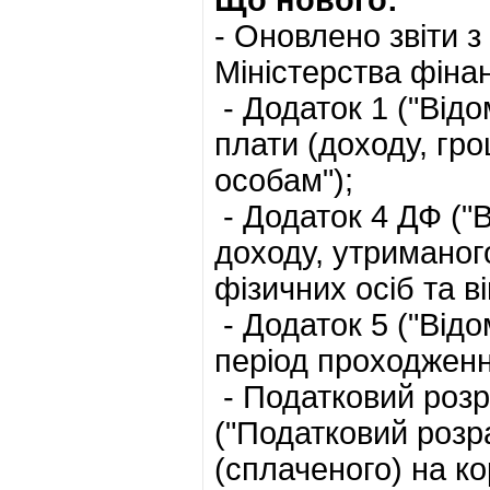
Що нового:
- Оновлено звіти з
Міністерства фінан
- Додаток 1 ("Відо
плати (доходу, гр
особам");
- Додаток 4 ДФ ("
доходу, утриманог
фізичних осіб та в
- Додаток 5 ("Відо
період проходженн
- Податковий розра
("Податковий розр
(сплаченого) на ко