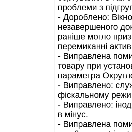
проблеми з підгру
- Дороблено: Вікно
незавершеного док
раніше могло приз
перемиканні актив
- Виправлена поми
товару при установ
параметра Округле
- Виправлено: слу
фіскальному режим
- Виправлено: іно
в мінус.
- Виправлена помил