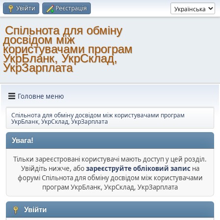
Увійти
Реєстрація
Спільнота для обміну
досвідом між
користувачами програм
УкрБланк, УкрСклад,
УкрЗарплата
Головне меню
Спільнота для обміну досвідом між користувачами програм
УкрБланк, УкрСклад, УкрЗарплата
Увага!
Тільки зареєстровані користувачі мають доступ у цей розділ.
Увійдіть нижче, або
зареєструйте обліковий запис
на
форумі Спільнота для обміну досвідом між користувачами
програм УкрБланк, УкрСклад, УкрЗарплата
Увійти