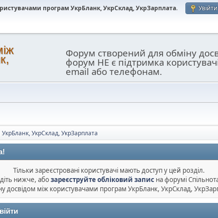
користувачами програм УкрБланк, УкрСклад, УкрЗарплата
.
Увійти
між
Форум створений для обміну дос
к,
форум НЕ є підтримка користувач
email або телефонам.
 УкрБланк, УкрСклад, УкрЗарплата
а!
Тільки зареєстровані користувачі мають доступ у цей розділ.
діть нижче, або
зареєструйте обліковий запис
на форумі Спільнот
ну досвідом між користувачами програм УкрБланк, УкрСклад, УкрЗар
війти