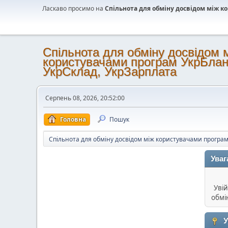
Ласкаво просимо на
Спільнота для обміну досвідом між 
Спільнота для обміну досвідом 
користувачами програм УкрБлан
УкрСклад, УкрЗарплата
Серпень 08, 2026, 20:52:00
Головна
Пошук
Спільнота для обміну досвідом між користувачами програм
Уваг
Увій
обмі
У