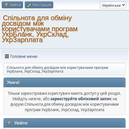
Увійти
Реєстрація
Спільнота для обміну
досвідом між
користувачами програм
УкрБланк, УкрСклад,
УкрЗарплата
Головне меню
Спільнота для обміну досвідом між користувачами програм
УкрБланк, УкрСклад, УкрЗарплата
Увага!
Тільки зареєстровані користувачі мають доступ у цей розділ.
Увійдіть нижче, або
зареєструйте обліковий запис
на
форумі Спільнота для обміну досвідом між користувачами
програм УкрБланк, УкрСклад, УкрЗарплата
Увійти