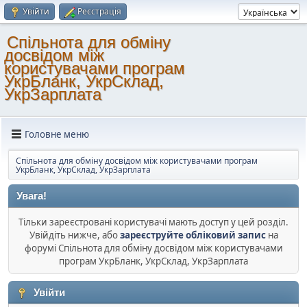
Увійти
Реєстрація
Спільнота для обміну
досвідом між
користувачами програм
УкрБланк, УкрСклад,
УкрЗарплата
Головне меню
Спільнота для обміну досвідом між користувачами програм
УкрБланк, УкрСклад, УкрЗарплата
Увага!
Тільки зареєстровані користувачі мають доступ у цей розділ.
Увійдіть нижче, або
зареєструйте обліковий запис
на
форумі Спільнота для обміну досвідом між користувачами
програм УкрБланк, УкрСклад, УкрЗарплата
Увійти