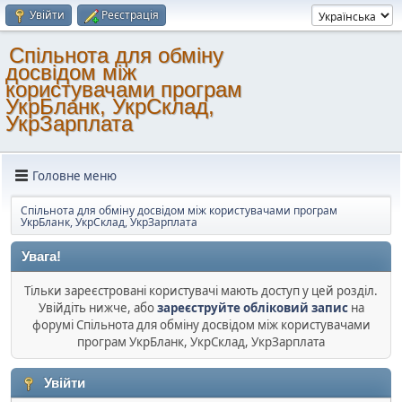
Увійти
Реєстрація
Спільнота для обміну
досвідом між
користувачами програм
УкрБланк, УкрСклад,
УкрЗарплата
Головне меню
Спільнота для обміну досвідом між користувачами програм
УкрБланк, УкрСклад, УкрЗарплата
Увага!
Тільки зареєстровані користувачі мають доступ у цей розділ.
Увійдіть нижче, або
зареєструйте обліковий запис
на
форумі Спільнота для обміну досвідом між користувачами
програм УкрБланк, УкрСклад, УкрЗарплата
Увійти