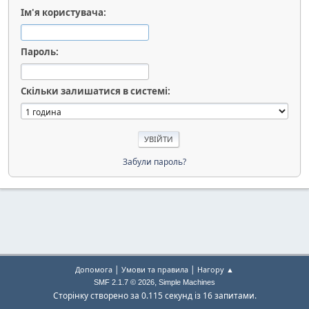
Ім'я користувача:
Пароль:
Скільки залишатися в системі:
Забули пароль?
|
|
Допомога
Умови та правила
Нагору ▲
,
SMF 2.1.7 © 2026
Simple Machines
Сторінку створено за 0.115 секунд із 16 запитами.