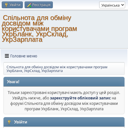
Увійти
Реєстрація
Спільнота для обміну
досвідом між
користувачами програм
УкрБланк, УкрСклад,
УкрЗарплата
Головне меню
Спільнота для обміну досвідом між користувачами програм
УкрБланк, УкрСклад, УкрЗарплата
Увага!
Тільки зареєстровані користувачі мають доступ у цей розділ.
Увійдіть нижче, або
зареєструйте обліковий запис
на
форумі Спільнота для обміну досвідом між користувачами
програм УкрБланк, УкрСклад, УкрЗарплата
Увійти