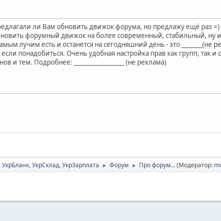
редлагали ли Вам обновить движок форума, но предлажу ещё раз =)
овить форумный движок на более современный, стабильный, ну и 
самым лучим есть и останется на сегодняшний день - это _______(не р
если понадобиться. Очень удобная настройка прав как групп, так и 
в и тем. Подробнее: _________________ (не реклама)
 УкрБланк, УкрСклад, УкрЗарплата
Форум
Про форум...
(Модератор:
m
►
►