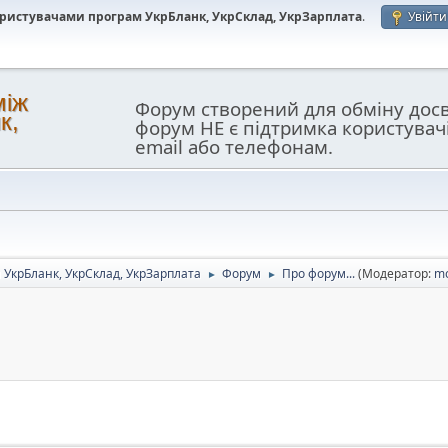
користувачами програм УкрБланк, УкрСклад, УкрЗарплата
.
Увійти
між
Форум створений для обміну дос
к,
форум НЕ є підтримка користувач
email або телефонам.
 УкрБланк, УкрСклад, УкрЗарплата
Форум
Про форум...
(Модератор:
m
►
►