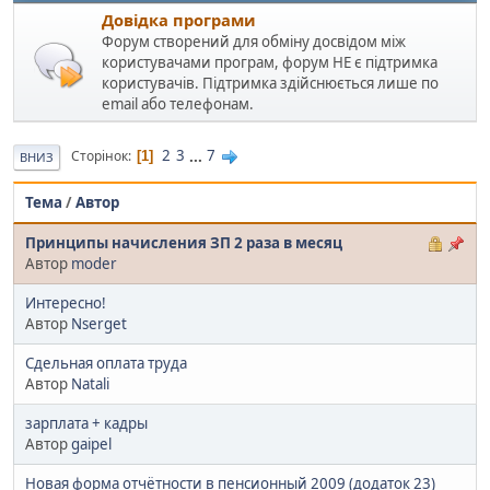
Довідка програми
Форум створений для обміну досвідом між
користувачами програм, форум НЕ є підтримка
користувачів. Підтримка здійснюється лише по
email або телефонам.
2
3
...
7
Сторінок
1
ВНИЗ
Тема
/
Автор
Принципы начисления ЗП 2 раза в месяц
Автор
moder
Интересно!
Автор
Nserget
Сдельная оплата труда
Автор
Natali
зарплата + кадры
Автор
gaipel
Новая форма отчётности в пенсионный 2009 (додаток 23)