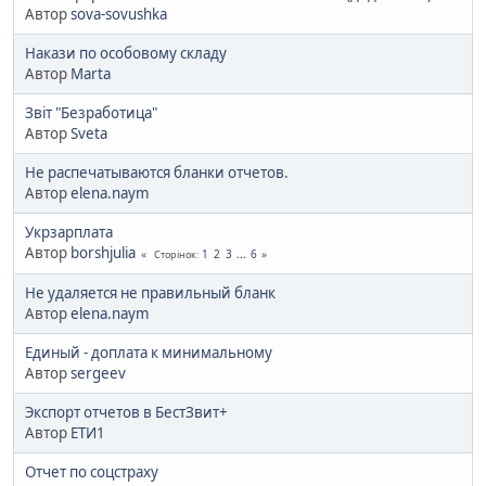
Автор
sova-sovushka
Накази по особовому складу
Автор
Marta
Звіт "Безработица"
Автор
Sveta
Не распечатываются бланки отчетов.
Автор
elena.naym
Укрзарплата
Автор
borshjulia
1
2
3
...
6
Сторінок
Не удаляется не правильный бланк
Автор
elena.naym
Единый - доплата к минимальному
Автор
sergeev
Экспорт отчетов в БестЗвит+
Автор
ЕТИ1
Отчет по соцстраху