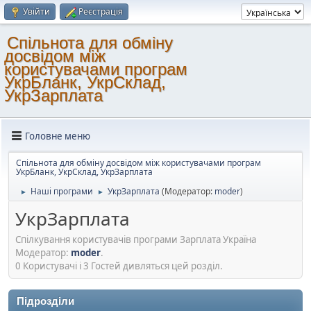
Увійти
Реєстрація
Спільнота для обміну
досвідом між
користувачами програм
УкрБланк, УкрСклад,
УкрЗарплата
Головне меню
Спільнота для обміну досвідом між користувачами програм
УкрБланк, УкрСклад, УкрЗарплата
Наші програми
УкрЗарплата
(Модератор:
moder
)
►
►
УкрЗарплата
Спілкування користувачів програми Зарплата Україна
Модератор:
moder
.
0 Користувачі і 3 Гостей дивляться цей розділ.
Підрозділи