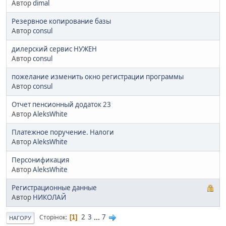
Автор
dimal
Резервное копирование базы
Автор
consul
дилерский сервис НУЖЕН
Автор
consul
пожелание изменить окно регистрации программы
Автор
consul
Отчет пенсионный додаток 23
Автор
AleksWhite
Платежное поручение. Налоги
Автор
AleksWhite
Персонификация
Автор
AleksWhite
Регистрационные данные
Автор
НИКОЛАЙ
2
3
...
7
Сторінок
1
НАГОРУ