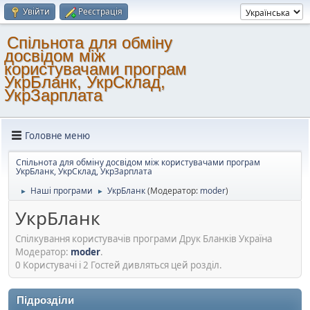
Увійти
Реєстрація
Спільнота для обміну
досвідом між
користувачами програм
УкрБланк, УкрСклад,
УкрЗарплата
Головне меню
Спільнота для обміну досвідом між користувачами програм
УкрБланк, УкрСклад, УкрЗарплата
Наші програми
УкрБланк
(Модератор:
moder
)
►
►
УкрБланк
Спілкування користувачів програми Друк Бланків Україна
Модератор:
moder
.
0 Користувачі і 2 Гостей дивляться цей розділ.
Підрозділи