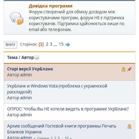
Довідка програми
Форум створений для обміну досвідом між
користувачами програм, форум НЕ є підтримка
користувачів. Підтримка здійснюється лише по
email або телефонам.
2
3
...
15
Сторінок
1
ВНИЗ
Тема
/
Автор
Старі версії УкрБланк
Автор
admin
УкрБланк и Windows Vista (проблема с украинской
раскладкой)
Автор
admin
ОПРОС: Чтобы Вы НЕ хотели видеть в программе УкрБланк?
Автор
admin
Архив сообщений Гостевой книги программы Печать
Бланков Украина
Автор
admin
1
2
3
...
32
Сторінок