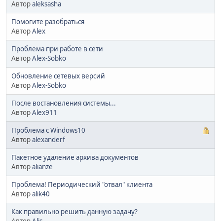
Автор
aleksasha
Помогите разобраться
Автор
Alex
Проблема при работе в сети
Автор
Alex-Sobko
Обновление сетевых версий
Автор
Alex-Sobko
После востановления системы...
Автор
Alex911
Проблема с Windows10
Автор
alexanderf
Пакетное удаление архива документов
Автор
alianze
Проблема! Периодический "отвал" клиента
Автор
alik40
Как правильно решить данную задачу?
Автор
Alis